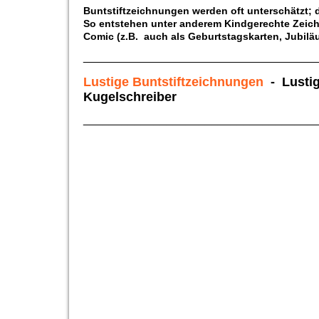
Buntstiftzeichnungen werden oft unterschätzt; d
So entstehen unter anderem Kindgerechte Zeichn
Comic (z.B. auch als Geburtstagskarten, Jubiläu
____________________________________
Lustige Buntstiftzeichnungen
- Lustig
Kugelschreiber
____________________________________
kl Bär große Krone -kl
Bär spielt m Krone - kl
Schildkröte mit Blume - kl
klein (2)
Bären Bier mit Blubb - kl
klein
klein (7)