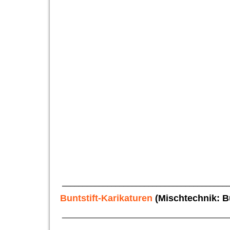
klein (6)
klein (11)
klein (3)
klein (4)
klein (10)
Hörnchen Tierportrait Buntstiftzeichnung Marion G
Häschen Ostern Buntstift Kugelschreiber Pastellkr
klein (8)
________________________________________
Buntstift-Karikaturen
(Mischtechnik: Bu
____________________________________