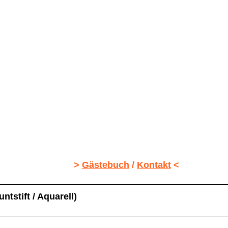
runwald
eide Marion Grunwald
>
Gästebuch
/
Kontakt
<
________________________________________________________
ntstift / Aquarell)
__________________________________________________