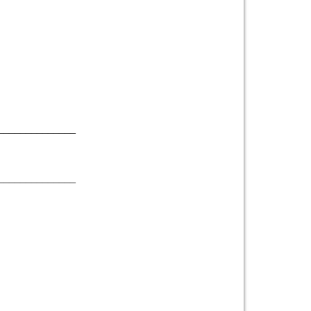
______________
______________