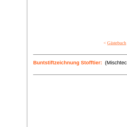
Jagdmotiv im Comic style (2)
Jagdmotiv im Comic style (3)
Jagdmotiv im Comic style
Jagdmotiv im Comic style (1)
<
Gästebuch
_________________________________________
Buntstiftzeichnung Stofftier:
(Mischtech
_________________________________________
klein (5)
A48 Stofftier Hasi
A47 Stofftier Mäuse
A45 Farmerschaf