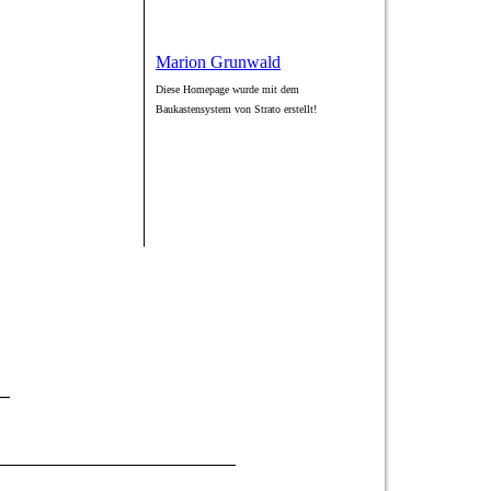
Marion Grunwald
Diese Homepage wurde mit dem
Baukastensystem von Strato erstellt!
__
________________________