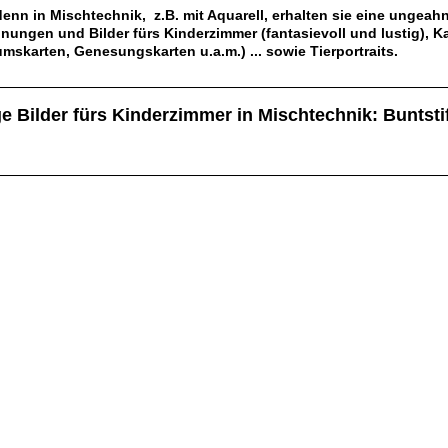
enn in Mischtechnik, z.B. mit Aquarell, erhalten sie eine ungeahn
ungen und Bilder fürs Kinderzimmer (fantasievoll und lustig), K
mskarten, Genesungskarten u.a.m.) ... sowie Tierportraits.
__________________________________________________
e Bilder fürs Kinderzimmer in
Mischtechnik: Buntstift
__________________________________________________