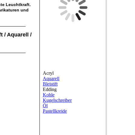
te Leuchtkraft.
arikaturen und
__________
 / Aquarell /
__________
Acryl
Aquarell
Bleistift
Edding
Kohle
Kugelschreiber
Öl
Pastellkreide