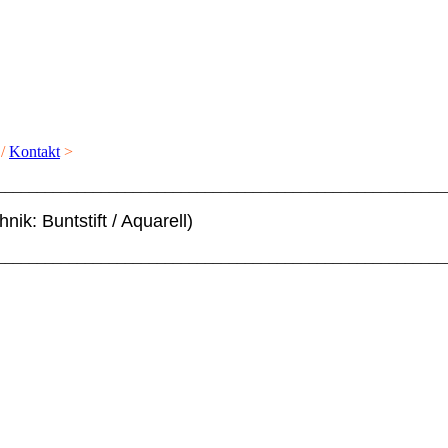
/
Kontakt
>
________________________________________________________
nik: Buntstift / Aquarell)
________________________________________________________